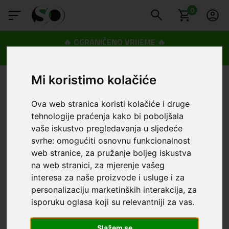
0
🔥 OGRANIČENO VRIJEME 🔥
Dostava u BOXNOW paketomate samo 0,99€
😍
Mi koristimo kolačiće
Ova web stranica koristi kolačiće i druge
tehnologije praćenja kako bi poboljšala
vaše iskustvo pregledavanja u sljedeće
svrhe:
omogućiti osnovnu funkcionalnost
web stranice
,
za pružanje boljeg iskustva
na web stranici
,
za mjerenje vašeg
interesa za naše proizvode i usluge i za
personalizaciju marketinških interakcija
,
za
isporuku oglasa koji su relevantniji za vas
.
Slažem se