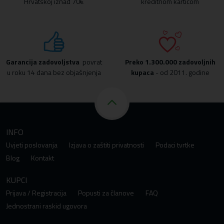
Hrvatskoj iznad 70€
kreditnom karticom
Garancija zadovoljstva
povrat
Preko
1.300.000 zadovoljnih
u roku 14 dana bez objašnjenja
kupaca
- od 2011. godine
INFO
Uvjeti poslovanja
Izjava o zaštiti privatnosti
Podaci tvrtke
Blog
Kontakt
KUPCI
Prijava / Registracija
Popusti za članove
FAQ
Jednostrani raskid ugovora