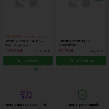
Posljednji komad na zalihi po
Viomi® V2 Max V-RVCLM24B
akcijskoj cijeni
Samsung SmartTag2 EI-
Robotski usisavač
T5600BBEGEU
219,99 €
33,99 €
254,99 €
44,99 €
U košaricu
U košaricu
Besplatna dostava
u cijeloj
100% sigurna kupnja