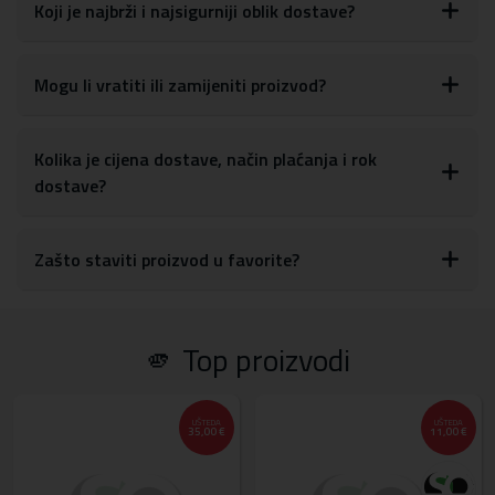
glasnoće, tipki za uključivanje/isključivanje, kao i postavkama za
Koji je najbrži i najsigurniji oblik dostave?
kameru
S obzirom na materijale, maskicu je lako obrisati ili očistiti od
otisaka prstiju, prašine ili drugih mrlja
Mogu li vratiti ili zamijeniti proizvod?
Materijal:
tvrda plastika, TPU silikon
Kolika je cijena dostave, način plaćanja i rok
dostave?
Zašto staviti proizvod u favorite?
🫵 Top proizvodi
UŠTEDA
UŠTEDA
35,00 €
11,00 €