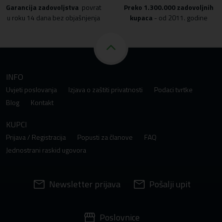
Garancija zadovoljstva
povrat
Preko
1.300.000 zadovoljnih
u roku 14 dana bez objašnjenja
kupaca
- od 2011. godine
INFO
Uvjeti poslovanja
Izjava o zaštiti privatnosti
Podaci tvrtke
Blog
Kontakt
KUPCI
Prijava / Registracija
Popusti za članove
FAQ
Jednostrani raskid ugovora
Newsletter prijava
Pošalji upit
Poslovnice