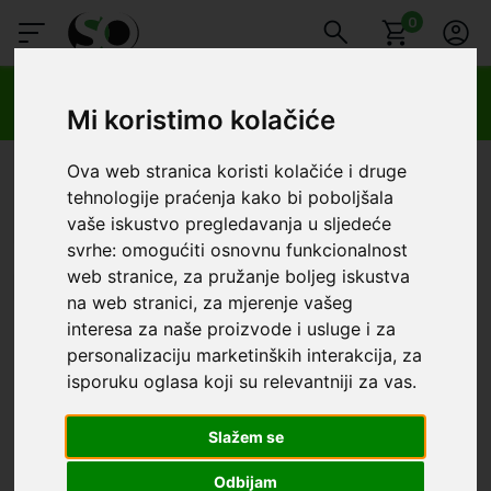
0
🔥 OGRANIČENO VRIJEME 🔥
Dostava u BOXNOW paketomate samo 0,99€
😍
Mi koristimo kolačiće
SmartOprema
Kategorije
Spigen
Samsung
Samsung Z Fold4
Ova web stranica koristi kolačiće i druge
tehnologije praćenja kako bi poboljšala
Samsung - Samsung Z Fold4
vaše iskustvo pregledavanja u sljedeće
svrhe:
omogućiti osnovnu funkcionalnost
Redoslijed
Filter
Poslovnica
web stranice
,
za pružanje boljeg iskustva
na web stranici
,
za mjerenje vašeg
UŠTEDA
interesa za naše proizvode i usluge i za
10,90 €
personalizaciju marketinških interakcija
,
za
isporuku oglasa koji su relevantniji za vas
.
Slažem se
Odbijam