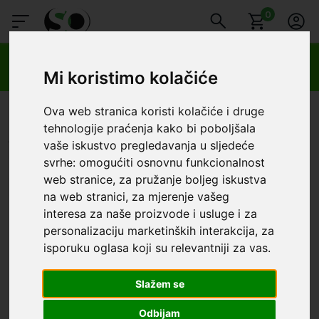
0
🔥 OGRANIČENO VRIJEME 🔥
Dostava u BOXNOW paketomate samo 0,99€
😍
Mi koristimo kolačiće
SmartOprema
Kategorije
Oprema za tablete
Apple
iPad 2/3/4
Ova web stranica koristi kolačiće i druge
tehnologije praćenja kako bi poboljšala
Apple - iPad 2/3/4
vaše iskustvo pregledavanja u sljedeće
svrhe:
omogućiti osnovnu funkcionalnost
Redoslijed
Filter
Poslovnica
web stranice
,
za pružanje boljeg iskustva
na web stranici
,
za mjerenje vašeg
UŠTEDA
interesa za naše proizvode i usluge i za
14,94 €
personalizaciju marketinških interakcija
,
za
isporuku oglasa koji su relevantniji za vas
.
Slažem se
Odbijam