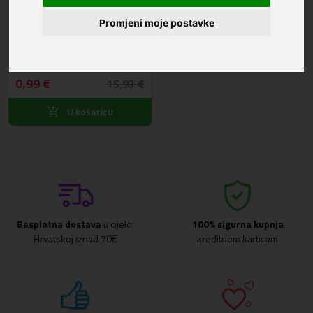
Promjeni moje postavke
Zaštitno staklo za ekran za iPad
2/3/4 0.3mm
0,99 €
15,93 €
U košaricu
Besplatna dostava
u cijeloj
100% sigurna kupnja
Hrvatskoj iznad 70€
kreditnom karticom