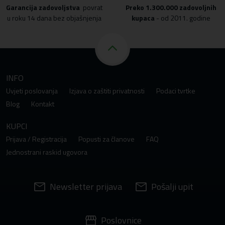
Garancija zadovoljstva
povrat
Preko
1.300.000 zadovoljnih
u roku 14 dana bez objašnjenja
kupaca
- od 2011. godine
INFO
Uvjeti poslovanja
Izjava o zaštiti privatnosti
Podaci tvrtke
Blog
Kontakt
KUPCI
Prijava / Registracija
Popusti za članove
FAQ
Jednostrani raskid ugovora
Newsletter prijava
Pošalji upit
Poslovnice