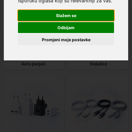
isporuku oglasa koji su relevantniji za vas
.
Slažem se
Odbijam
Promjeni moje postavke
Auto punjači
Slušalice