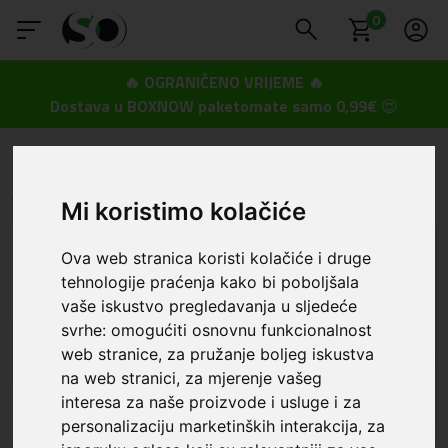
0
🔥 OGRANIČENO VRIJEME 🔥
Dostava u BOXNOW paketomate samo 0,99€
😍
SmartOprema
Kategorije
Apple
iPhone 16 Pro Max
Apple - iPhone 16 Pro Max
Mi koristimo kolačiće
Ova web stranica koristi kolačiće i druge
tehnologije praćenja kako bi poboljšala
vaše iskustvo pregledavanja u sljedeće
svrhe:
omogućiti osnovnu funkcionalnost
web stranice
,
za pružanje boljeg iskustva
na web stranici
,
za mjerenje vašeg
interesa za naše proizvode i usluge i za
Maskice i zaštita za ekran
Auto stalci
personalizaciju marketinških interakcija
,
za