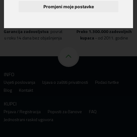
Promjeni moje postavke
Garancija zadovoljstva
povrat
Preko
1.300.000 zadovoljnih
u roku 14 dana bez objašnjenja
kupaca
- od 2011. godine
INFO
Uvjeti poslovanja
Izjava o zaštiti privatnosti
Podaci tvrtke
Blog
Kontakt
KUPCI
Prijava / Registracija
Popusti za članove
FAQ
Jednostrani raskid ugovora