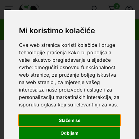
0
🔥 OGRANIČENO VRIJEME 🔥
Mi koristimo kolačiće
Dostava u BOXNOW paketomate samo 0,99€
😍
Ova web stranica koristi kolačiće i druge
SmartOprema
Kategorije
Spigen
Samsung
Samsung A53
tehnologije praćenja kako bi poboljšala
Samsung - Samsung A53
vaše iskustvo pregledavanja u sljedeće
svrhe:
omogućiti osnovnu funkcionalnost
Redoslijed
Filter
Poslovnica
web stranice
,
za pružanje boljeg iskustva
na web stranici
,
za mjerenje vašeg
interesa za naše proizvode i usluge i za
personalizaciju marketinških interakcija
,
za
isporuku oglasa koji su relevantniji za vas
.
Slažem se
Besplatna dostava
u cijeloj
100% sigurna kupnja
Hrvatskoj iznad 70€
kreditnom karticom
Odbijam