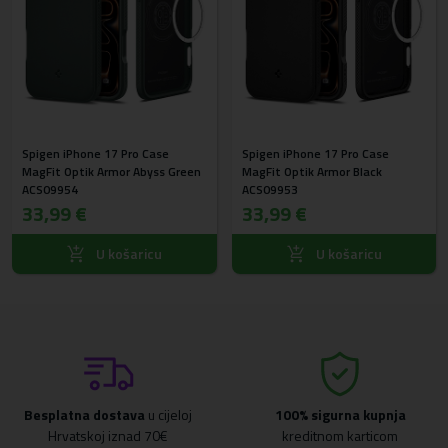
Spigen iPhone 17 Pro Case
Spigen iPhone 17 Pro Case
MagFit Optik Armor Abyss Green
MagFit Optik Armor Black
ACS09954
ACS09953
33,99 €
33,99 €
U košaricu
U košaricu
Besplatna dostava
u cijeloj
100% sigurna kupnja
Hrvatskoj iznad 70€
kreditnom karticom