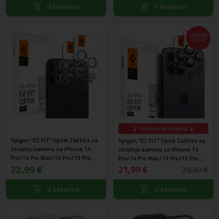
U košaricu
U košaricu
UŠTEDA
7,21 €
Ponovo dostupno
Spigen ”EZ FIT” Optik Zaštita za
Spigen ”EZ FIT” Optik Zaštita za
stražnju kameru za iPhone 14
stražnju kameru za iPhone 14
Pro/14 Pro Max/15 Pro/15 Pro
Pro/14 Pro Max/15 Pro/15 Pro
Max/16 Pro/16 Pro Max/17
22,99 €
Max/16 Pro/16 Pro Max/17
21,99 €
29,20 €
Pro/17 Pro Max Crystal Clear
Pro/17 Pro Max Black AGL05205 -
AGL06914 - 2kom
2kom
U košaricu
U košaricu