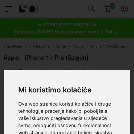
0
🔥 OGRANIČENO VRIJEME 🔥
Dostava u BOXNOW paketomate samo 0,99€
😍
SmartOprema
Kategorije
Spigen
Apple
iPhone 17 Pro (Spigen)
Apple - iPhone 17 Pro (Spigen)
Redoslijed
Filter
Poslovnica
Mi koristimo kolačiće
Ova web stranica koristi kolačiće i druge
tehnologije praćenja kako bi poboljšala
vaše iskustvo pregledavanja u sljedeće
svrhe:
omogućiti osnovnu funkcionalnost
web stranice
,
za pružanje boljeg iskustva