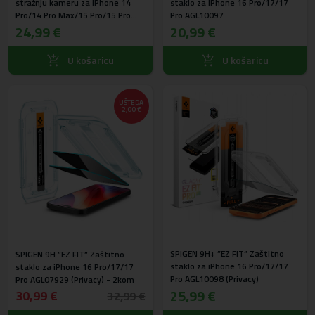
stražnju kameru za iPhone 14
staklo za iPhone 16 Pro/17/17
Pro/14 Pro Max/15 Pro/15 Pro
Pro AGL10097
Max/16 Pro/16 Pro Max/17
24,99 €
20,99 €
Pro/17 Pro Max Black AGL05217 -
2kom
U košaricu
U košaricu
UŠTEDA
2,00 €
SPIGEN 9H+ ”EZ FIT” Zaštitno
SPIGEN 9H ”EZ FIT” Zaštitno
staklo za iPhone 16 Pro/17/17
staklo za iPhone 16 Pro/17/17
Pro AGL10098 (Privacy)
Pro AGL07929 (Privacy) - 2kom
25,99 €
30,99 €
32,99 €