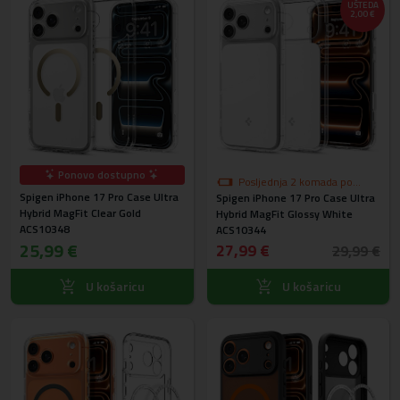
UŠTEDA
2,00 €
Ponovo dostupno
Posljednja 2 komada po
Spigen iPhone 17 Pro Case Ultra
Spigen iPhone 17 Pro Case Ultra
akcijskoj cijeni
Hybrid MagFit Clear Gold
Hybrid MagFit Glossy White
ACS10348
ACS10344
25,99 €
27,99 €
29,99 €
U košaricu
U košaricu