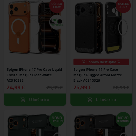
UŠTEDA
UŠTEDA
1,00 €
3,00 €
Ponovo dostupno
Spigen iPhone 17 Pro Case Liquid
Spigen iPhone 17 Pro Case
Crystal MagFit Clear White
MagFit Rugged Armor Matte
ACS10396
Black ACS10329
24,99 €
25,99 €
25,99 €
28,99 €
U košaricu
U košaricu