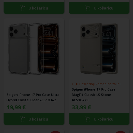
U košaricu
U košaricu
Posljednji komad na zalihi
Spigen iPhone 17 Pro Case
Spigen iPhone 17 Pro Case Ultra
MagFit Classic LS Stone
Hybrid Crystal Clear ACS10342
ACS10479
19,99 €
33,99 €
U košaricu
U košaricu