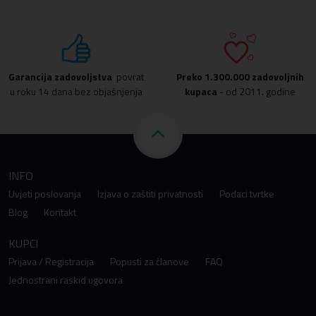
Garancija zadovoljstva
povrat
Preko
1.300.000 zadovoljnih
u roku 14 dana bez objašnjenja
kupaca
- od 2011. godine
INFO
Uvjeti poslovanja
Izjava o zaštiti privatnosti
Podaci tvrtke
Blog
Kontakt
KUPCI
Prijava / Registracija
Popusti za članove
FAQ
Jednostrani raskid ugovora