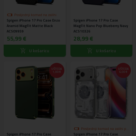
Posljednji komad na zalihi
Spigen iPhone 17 Pro Case Enzo
Spigen iPhone 17 Pro Case
Aramid MagFit Matte Black
MagFit Nano Pop Blueberry Navy
ACS09959
ACS10326
55,99 €
28,99 €
U košaricu
U košaricu
UŠTEDA
UŠTEDA
1,00 €
6,00 €
Posljednji komad na zalihi po
Spigen iPhone 17 Pro Case
Spigen iPhone 17 Pro Case
akcijskoj cijeni