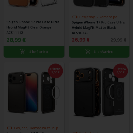
Posljednja 2 komada po
Spigen iPhone 17 Pro Case Ultra
Spigen iPhone 17 Pro Case Ultra
akcijskoj cijeni
Hybrid MagFit Clear Orange
Hybrid MagFit Matte Black
ACS11112
ACS10345
28,99 €
26,99 €
29,99 €
U košaricu
U košaricu
UŠTEDA
UŠTEDA
5,00 €
6,00 €
Posljednji komad na zalihi po