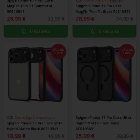
Spigen iPhone 17 Pro Case
akcijskoj cijeni
Posljednja 2 komada po
MagFit Thin Fit Gunmetal
Spigen iPhone 17 Pro Case
akcijskoj cijeni
ACS10341
MagFit Thin Fit Black ACS10339
28,99 €
28,99 €
33,99 €
34,99 €
U košaricu
U košaricu
UŠTEDA
UŠTEDA
1,00 €
3,00 €
Posljednja 2 komada po
Spigen iPhone 17 Pro Case Ultra
Spigen iPhone 17 Pro Case Ultra
akcijskoj cijeni
Hybrid Matte Frost Black
Hybrid Matte Black ACS10343
ACS10349
18,99 €
25,99 €
19,99 €
28,99 €