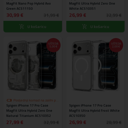
MagFit Nano Pop Hybrid Avo
MagFit Ultra Hybrid Zero One
Green ACS11150
White ACS10351
30,99 €
26,99 €
31,99 €
32,99 €
U košaricu
U košaricu
UŠTEDA
UŠTEDA
5,00 €
2,00 €
Posljednji komad na zalihi po
Spigen iPhone 17 Pro Case
akcijskoj cijeni
Spigen iPhone 17 Pro Case
MagFit Ultra Hybrid Zero One
MagFit Ultra Hybrid Frost White
Natural Titanium ACS10352
ACS10350
27,99 €
26,99 €
32,99 €
28,99 €