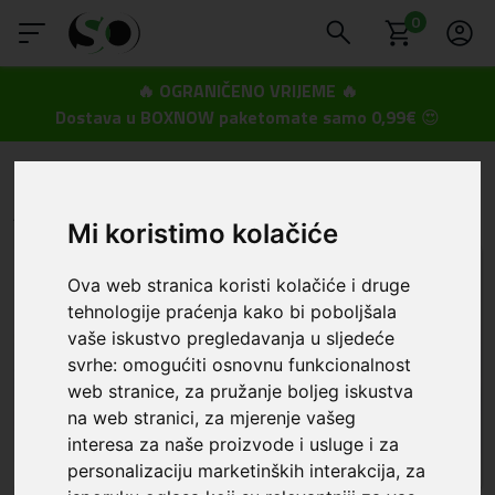
0
🔥 OGRANIČENO VRIJEME 🔥
Dostava u BOXNOW paketomate samo 0,99€
😍
SmartOprema
Kategorije
Apple
iPhone 16
Apple - iPhone 16
Mi koristimo kolačiće
Ova web stranica koristi kolačiće i druge
tehnologije praćenja kako bi poboljšala
vaše iskustvo pregledavanja u sljedeće
svrhe:
omogućiti osnovnu funkcionalnost
web stranice
,
za pružanje boljeg iskustva
na web stranici
,
za mjerenje vašeg
interesa za naše proizvode i usluge i za
Maskice i zaštita za ekran
Auto stalci
personalizaciju marketinških interakcija
,
za