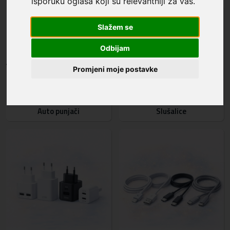
isporuku oglasa koji su relevantniji za vas
.
Slažem se
Odbijam
Promjeni moje postavke
Auto punjači
Slušalice