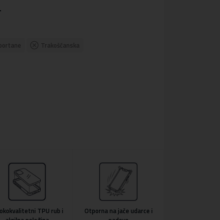
.
portane
Trakošćanska
okokvalitetni TPU rub i
Otporna na jače udarce i