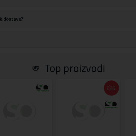
rok dostave?
🫵 Top proizvodi
UŠTEDA
6,00 €