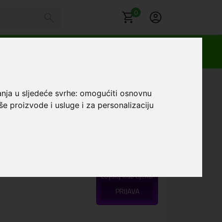
0
te Crna
anja u sljedeće svrhe:
omogućiti osnovnu
še proizvode i usluge i za personalizaciju
gmat Magsafe maskica
e Crna
Favorit
Loyalty klub cijena:
PRIJAVA