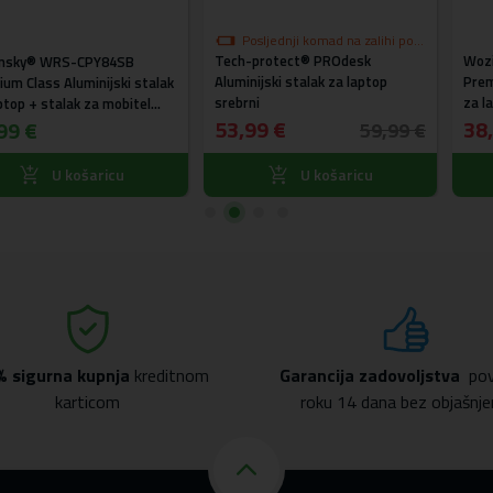
Posljednji komad na zalihi po
Tech-protect® PROdesk
akcijskoj cijeni
Wozinsky® WR
-CPY84SB
Aluminijski stalak za laptop
Premium Class A
uminijski stalak
srebrni
za laptop + stal
ak za mobitel
53,99 €
gratis (crni)
38,99 €
59,99 €
ošaricu
U košaricu
U 
% sigurna kupnja
kreditnom
Garancija zadovoljstva
pov
karticom
roku 14 dana bez objašnje