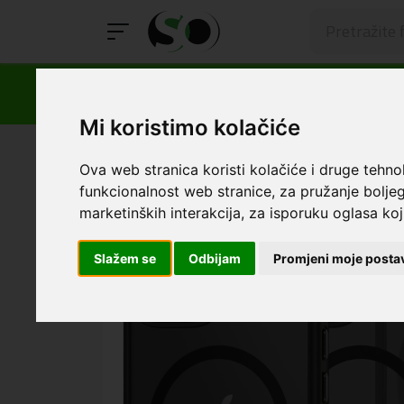
Mi koristimo kolačiće
SmartOprema
Kategorije
Apple
iPhone 15
Maski
Ova web stranica koristi kolačiće i druge tehno
funkcionalnost web stranice
,
za pružanje boljeg
marketinških interakcija
,
za isporuku oglasa koji
Slažem se
Odbijam
Promjeni moje posta