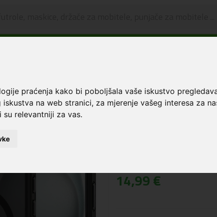
🔥 OGRANIČENO VRIJEME 🔥
Dostava u BOXNOW paketomate samo 0,99€
😍
ce i zaštita za ekran
Tech-Protect® Magmat Magsafe maskica za iPhone 15 Mat
logije praćenja kako bi poboljšala vaše iskustvo pregledav
 iskustva na web stranici
,
za mjerenje vašeg interesa za na
Tech-Protect® Ma
 su relevantniji za vas
.
za iPhone 15 Matt
Šifra: 5906302307944
vke
Cijena:
14,99 €