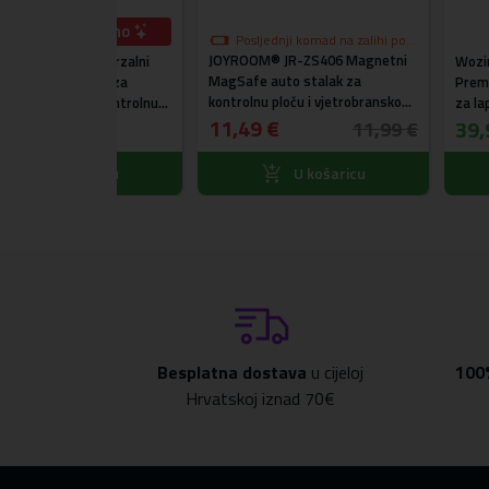
ostupno
Posljednji komad na zalihi po
JOYROOM® JR-ZS406 Magnetni
akcijskoj cijeni
 Univerzalni
Wozinsky® WRS
MagSafe auto stalak za
stalak za
Premium Class Al
kontrolnu ploču i vjetrobransko
klo, kontrolnu
za laptop + stal
staklo
11,49 €
gratis (crni)
39,99 €
11,99 €
ošaricu
U košaricu
U k
Besplatna dostava
u cijeloj
100
Hrvatskoj iznad 70€