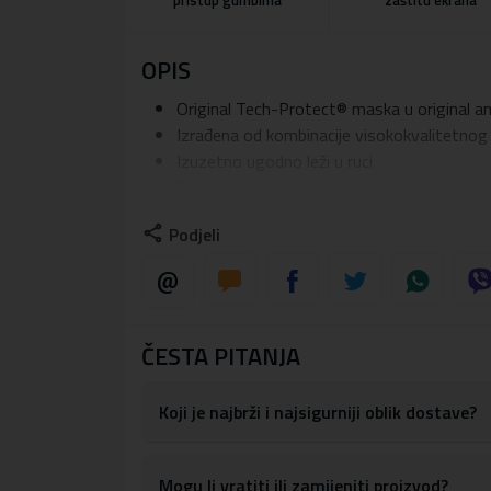
pristup gumbima
zaštitu ekrana
OPIS
Original Tech-Protect® maska u original a
Izrađena od kombinacije visokokvalitetnog 
Izuzetno ugodno leži u ruci
Omogućuje pristup svim tipkama i funkcij
Maska je opremljena magnetnim prstenom
Podjeli
Prelazi rubove ekrana tako da mobitel može
Materijal:
TPU silikon, Akril
ČESTA PITANJA
Koji je najbrži i najsigurniji oblik dostave?
Mogu li vratiti ili zamijeniti proizvod?