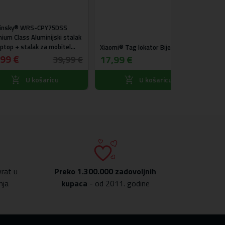
Posljednja 
S-CPY75DSS
Tech-protect®
akcijskoj cij
luminijski stalak
Aluminijski stal
ak za mobitel
srebrni
Xiaomi® Tag lokator Bijeli
16,49 €
17,99 €
39,99 €
košaricu
U košaricu
U
rat u
Preko
1.300.000 zadovoljnih
nja
kupaca
- od 2011. godine