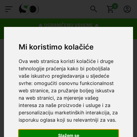
0
🔥 OGRANIČENO VRIJEME 🔥
Dostava u BOXNOW paketomate samo 0,99€
😍
Mi koristimo kolačiće
Ova web stranica koristi kolačiće i druge
tehnologije praćenja kako bi poboljšala
vaše iskustvo pregledavanja u sljedeće
svrhe:
omogućiti osnovnu funkcionalnost
web stranice
,
za pružanje boljeg iskustva
na web stranici
,
za mjerenje vašeg
interesa za naše proizvode i usluge i za
personalizaciju marketinških interakcija
,
za
isporuku oglasa koji su relevantniji za vas
.
Slažem se