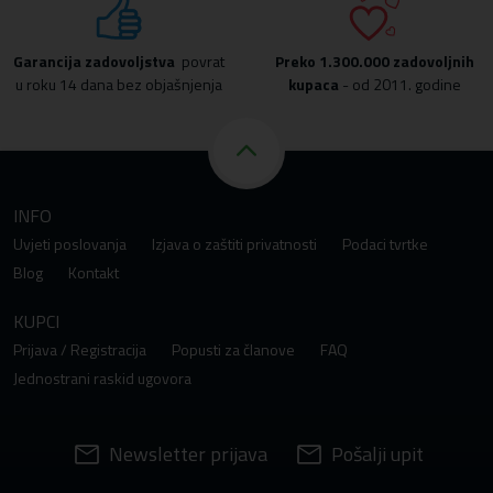
Garancija zadovoljstva
povrat
Preko
1.300.000 zadovoljnih
u roku 14 dana bez objašnjenja
kupaca
- od 2011. godine
INFO
Uvjeti poslovanja
Izjava o zaštiti privatnosti
Podaci tvrtke
Blog
Kontakt
KUPCI
Prijava / Registracija
Popusti za članove
FAQ
Jednostrani raskid ugovora
Newsletter prijava
Pošalji upit