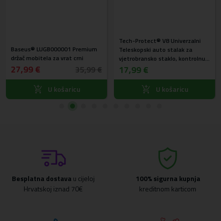
Tech-Protect® V8 Univerzalni
Baseus® LUGB000001 Premium
Teleskopski auto stalak za
držač mobitela za vrat crni
vjetrobransko staklo, kontrolnu
27,99 €
ploču i ventilaciju
17,99 €
35,99 €
U košaricu
U košaricu
Besplatna dostava
u cijeloj
100% sigurna kupnja
Hrvatskoj iznad 70€
kreditnom karticom