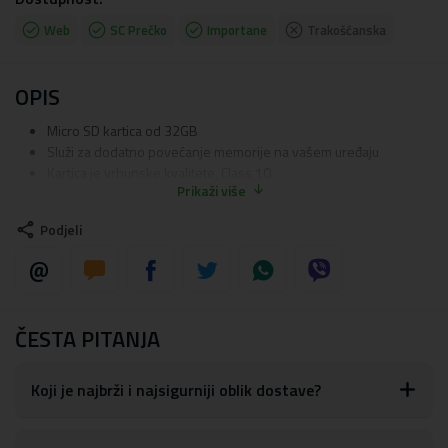
Web
SC Prečko
Importane
Trakošćanska
OPIS
Micro SD kartica od 32GB
Služi za dodatno povećanje memorije na vašem uređaju
Kartica je vrhunske kvalitete, Class 10
Prikaži više
Podjeli
ČESTA PITANJA
Koji je najbrži i najsigurniji oblik dostave?