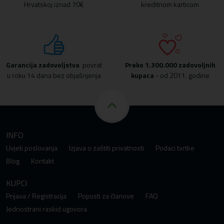
Hrvatskoj iznad 70€
kreditnom karticom
Garancija zadovoljstva
povrat
Preko
1.300.000 zadovoljnih
u roku 14 dana bez objašnjenja
kupaca
- od 2011. godine
INFO
Uvjeti poslovanja
Izjava o zaštiti privatnosti
Podaci tvrtke
Blog
Kontakt
KUPCI
Prijava / Registracija
Popusti za članove
FAQ
Jednostrani raskid ugovora