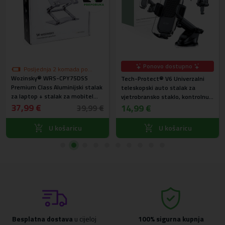
Ponovo dostupno
Posljednja 2 komada po
Wozinsky® WRS-CPY75DSS
akcijskoj cijeni
Tech-Protect® V6 Univerzalni
Premium Class Aluminijski stalak
teleskopski auto stalak za
za laptop + stalak za mobitel
vjetrobransko staklo, kontrolnu
gratis (srebrni)
37,99 €
ploču i ventilaciju
14,99 €
39,99 €
U košaricu
U košaricu
Besplatna dostava
u cijeloj
100% sigurna kupnja