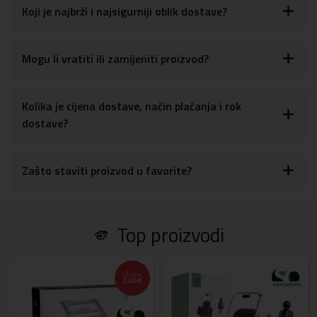
putovanja
Koji je najbrži i najsigurniji oblik dostave?
Unutarnje dimenzije velike futrole: 34 x 24,5cm
Vanjske dimenzije velike futrole: 36 x 25,3 x 2cm
Unutarnje dimenzije male futrole: 18 x 12cm
Mogu li vratiti ili zamijeniti proizvod?
Vanjske dimenzije male futrole: 21 x 14,5cm
Vrhunska otpornost i izdržljivost
Štiti od ogrebotina, udaraca i oštećenja
Kolika je cijena dostave, način plaćanja i rok
Unutrašnjost poklopca obrubljena je mekanim paperjem koje
dostave?
štiti računalo od ogrebotina
Materijal:
Platno
Zašto staviti proizvod u favorite?
🫵 Top proizvodi
UŠTEDA
2,00 €