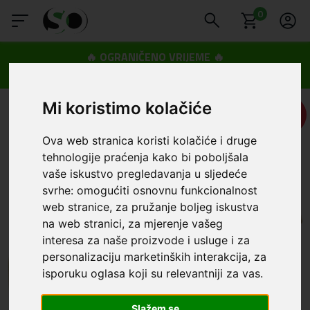
0
🔥 OGRANIČENO VRIJEME 🔥
Dostava u BOXNOW paketomate samo 0,99€
😍
Mi koristimo kolačiće
UŠTEDA
1,00 €
Ova web stranica koristi kolačiće i druge
tehnologije praćenja kako bi poboljšala
vaše iskustvo pregledavanja u sljedeće
svrhe:
omogućiti osnovnu funkcionalnost
web stranice
,
za pružanje boljeg iskustva
na web stranici
,
za mjerenje vašeg
interesa za naše proizvode i usluge i za
personalizaciju marketinških interakcija
,
za
isporuku oglasa koji su relevantniji za vas
.
Slažem se